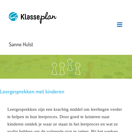
Ga
naar
inhoud
Sanne Hulst
Leergesprekken met kinderen
Leergesprekken zijn een krachtig middel om leerlingen verder
te helpen in hun leerproces. Door goed te luisteren naar
kinderen ontdek je waar ze staan in het leerproces en wat ze
nodig hebben om de volgende stap te zetten. Bij het werken