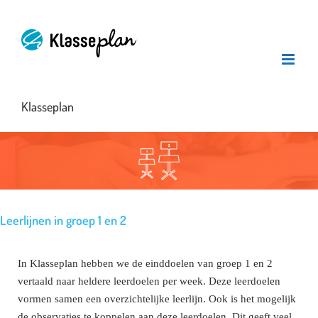
Ga
naar
inhoud
Klasseplan
Leerlijnen in groep 1 en 2
In Klasseplan hebben we de einddoelen van groep 1 en 2
vertaald naar heldere leerdoelen per week. Deze leerdoelen
vormen samen een overzichtelijke leerlijn. Ook is het mogelijk
de observaties te koppelen aan deze leerdoelen. Dit geeft veel