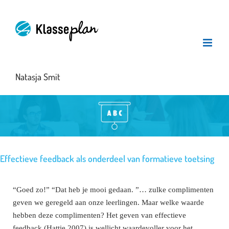
Ga
naar
inhoud
Natasja Smit
Effectieve feedback als onderdeel van formatieve toetsing
“Goed zo!” “Dat heb je mooi gedaan. ”… zulke complimenten
geven we geregeld aan onze leerlingen. Maar welke waarde
hebben deze complimenten? Het geven van effectieve
feedback (Hattie 2007) is wellicht waardevoller voor het