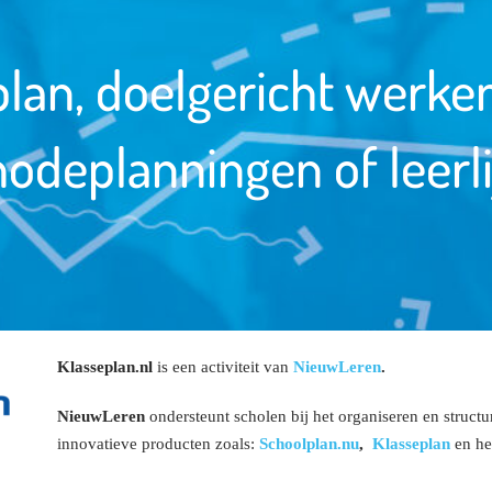
lan, doelgericht werke
odeplanningen of leerl
Klasseplan.nl
is een activiteit van
NieuwLeren
.
NieuwLeren
ondersteunt scholen bij het organiseren en struct
innovatieve producten zoals:
Schoolplan.nu
,
Klasseplan
en he