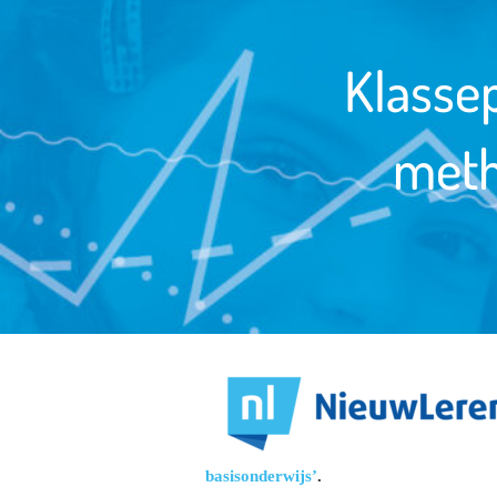
Klassep
meth
basisonderwijs’
.