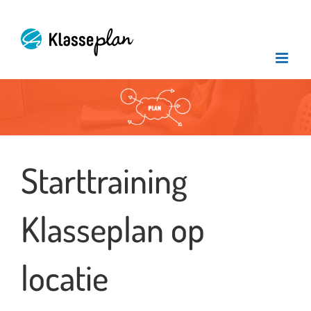
Ga
naar
inhoud
Bekijk
grotere
afbeelding
Starttraining
Klasseplan op
locatie