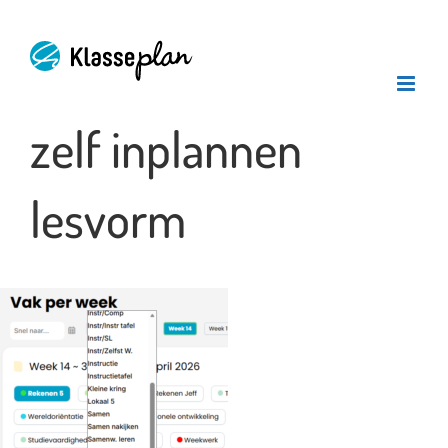
Ga
naar
inhoud
zelf inplannen
lesvorm