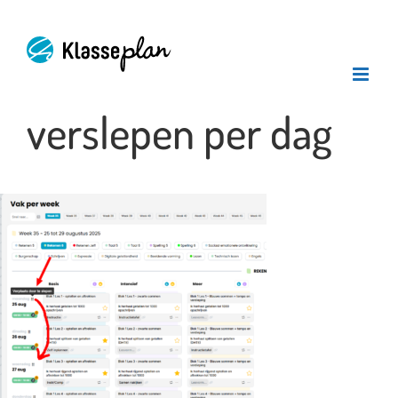
Ga
naar
inhoud
verslepen per dag