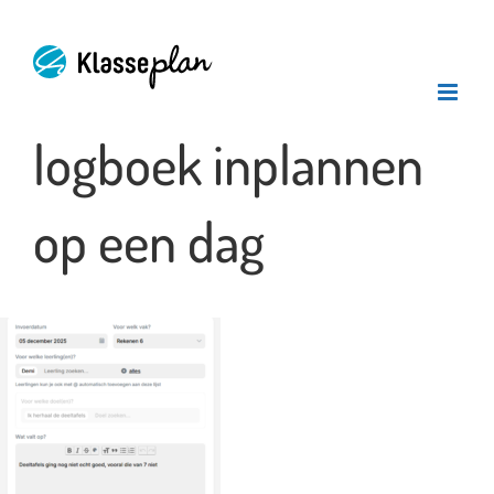
Ga
naar
inhoud
logboek inplannen
op een dag