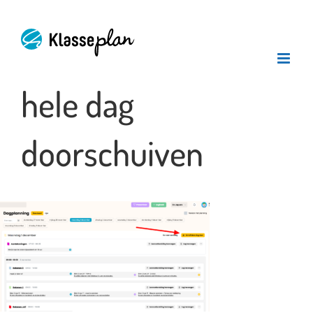
Ga
naar
inhoud
hele dag
doorschuiven