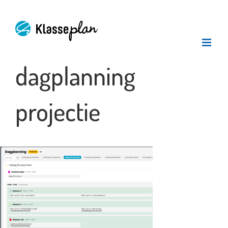
Ga
naar
inhoud
dagplanning
projectie