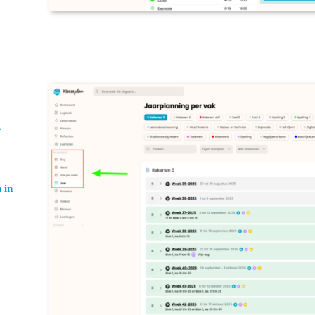
r
 in