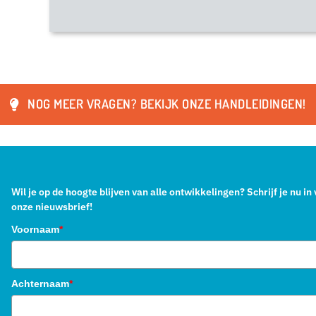
NOG MEER VRAGEN? BEKIJK ONZE HANDLEIDINGEN!
Wil je op de hoogte blijven van alle ontwikkelingen? Schrijf je nu in
onze nieuwsbrief!
Voornaam
*
Achternaam
*