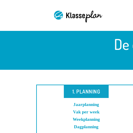
Ga
naar
inhoud
De 
1. PLANNING
Jaarplanning
Vak per week
Weekplanning
Dagplanning