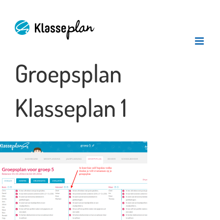
Ga
naar
inhoud
Groepsplan
Klasseplan 1