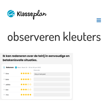
Ga
naar
inhoud
observeren kleuters