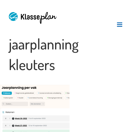
Ga
naar
inhoud
jaarplanning
kleuters