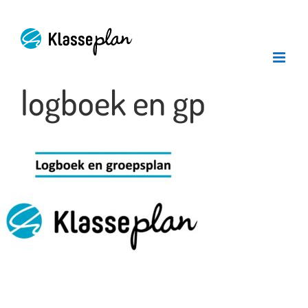
Ga
naar
inhoud
logboek en gp