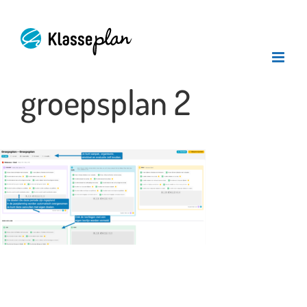
Ga
naar
inhoud
groepsplan 2