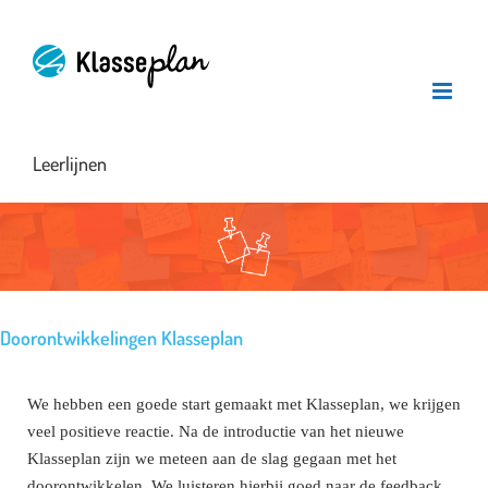
Ga
naar
inhoud
Leerlijnen
Doorontwikkelingen Klasseplan
We hebben een goede start gemaakt met Klasseplan, we krijgen
veel positieve reactie. Na de introductie van het nieuwe
Klasseplan zijn we meteen aan de slag gegaan met het
doorontwikkelen. We luisteren hierbij goed naar de feedback