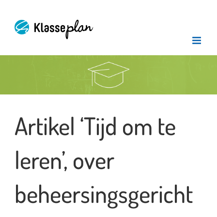
Ga
naar
inhoud
Bekijk
grotere
afbeelding
Artikel ‘Tijd om te
leren’, over
beheersingsgericht