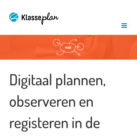
Ga
naar
inhoud
Bekijk
grotere
afbeelding
Digitaal plannen,
observeren en
registeren in de